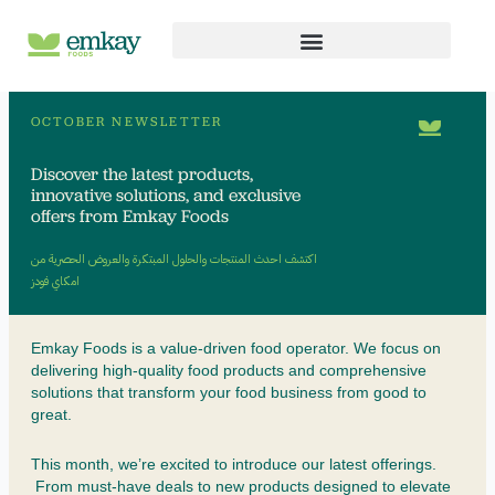
Skip
to
content
OCTOBER NEWSLETTER
Discover the latest products,
innovative solutions, and exclusive
offers from Emkay Foods
اكتشف احدث المنتجات والحلول المبتكرة والعروض الحصرية من
امكاي فودز
Emkay Foods is a value-driven food operator. We focus on
delivering high-quality food products and comprehensive
solutions that transform your food business from good to
great.
This month, we’re excited to introduce our latest offerings.
From must-have deals to new products designed to elevate