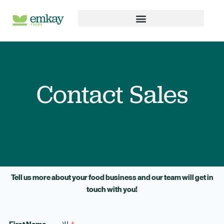
Skip
to
content
Contact Sales
Tell us more about your food business and our team will get in
touch with you!